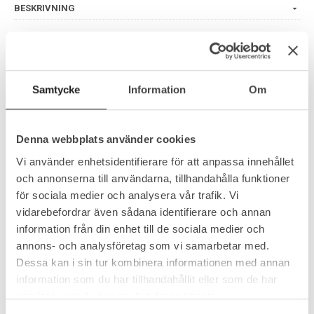
BESKRIVNING
En skön fuktbevarande kräm med 70% aloe vera. Gör huden
mjuk och smidig. Aloe vera har en lugnande och
återuppbyggande verkan på huden, t.ex. efter sol och rakning.
Mild frisk doft. Självkonserverande system.
Samtycke
Information
Om
ANVÄNDNING:
Normal till torr hud med tendens till akne.
Denna webbplats använder cookies
Handkräm till torra händer.
Vi använder enhetsidentifierare för att anpassa innehållet
Fotkräm, skön till fotmassage.
och annonserna till användarna, tillhandahålla funktioner
INCI:
för sociala medier och analysera vår trafik. Vi
Aloe barbadensis Leaf Juice, Glycerine, Prunus amygdalus
vidarebefordrar även sådana identifierare och annan
dulcis Oil, olea europaea Fruit Oil, Sodium Stearoyl Lactylate,
information från din enhet till de sociala medier och
Glyceryl Stearate Citrate, Cetearyl Alcohol, Tocopheryl
annons- och analysföretag som vi samarbetar med.
Acetate, Glyceryl Caprylate, Xanthan Gum, Sodium
Dessa kan i sin tur kombinera informationen med annan
Levulinate, Sodium Anisate, Sodium Phytate, Tocopherol,
information som du har tillhandahållit eller som de har
Calendula officinalis Extract, Lactic Acid, Parfum(Limonen*,
samlat in när du har använt deras tjänster.
Linalol*, Citronellol*, Geraniol*, Citral*.)