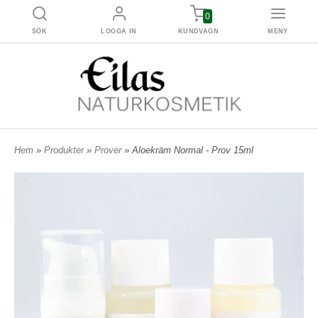
0
SÖK
LOGGA IN
KUNDVAGN
MENY
Hem
»
Produkter
»
Prover
» Aloekräm Normal - Prov 15ml